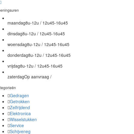
eningsuren
maandag
8u-12u / 12u45-16u45
dinsdag
8u-12u / 12u45-16u45
woensdag
8u-12u / 12u45-16u45
donderdag
8u-12u / 12u45-16u45
vrijdag
8u-12u / 12u45-16u45
zaterdag
Op aanvraag /
tegorieën
Gedragen
Getrokken
Zelfrijdend
Elektronica
Wisselstukken
Service
Schijveneg