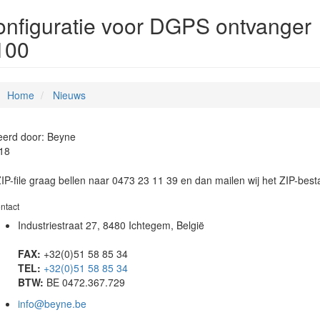
nfiguratie voor DGPS ontvanger
100
Home
Nieuws
eerd door: Beyne
18
IP-file graag bellen naar 0473 23 11 39 en dan mailen wij het ZIP-best
ntact
Industriestraat 27, 8480 Ichtegem, België
FAX:
+32(0)51 58 85 34
TEL:
+32(0)51 58 85 34
BTW:
BE 0472.367.729
info@beyne.be