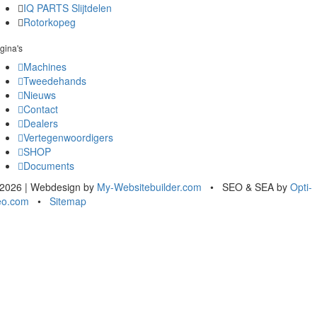
IQ PARTS Slijtdelen
Rotorkopeg
gina's
Machines
Tweedehands
Nieuws
Contact
Dealers
Vertegenwoordigers
SHOP
Documents
2026 | Webdesign by
My-Websitebuilder.com
• SEO & SEA by
Opti-
eo.com
•
Sitemap