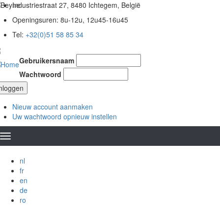
Overslaan
Industriestraat 27, 8480 Ichtegem, België
en
Openingsuren: 8u-12u, 12u45-16u45
naar
de
Tel:
+32(0)51 58 85 34
inhoud
gaan
Gebruikersnaam
Wachtwoord
Nieuw account aanmaken
Uw wachtwoord opnieuw instellen
nl
fr
en
de
ro